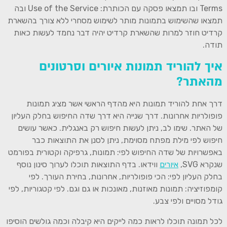
Terms ובו תמצאו פסקה עם הכותרת: Use of the Service ובה
תמצאו שהשימוש בתמונות מותר לשימוש מסחרי ללא צורך בהשארת
קרדיט חוזר למרות שהשארת קרדיט יהיה דבר נחמד לעשות כאות
תודה.
איך להוריד תמונות איורים וסרטונים
מהאתר?
דרך אחת להוריד תמונות היא מהדף הראשי אשר מציג תמונות
פופולריות אחרונות. דרך שנייה היא דרך שדה החיפוש בחלק העליון
של האתר. שימו לב, ניתן לעשות חיפוש רק באנגלית. כאשר עושים
חיפוש לפי מילת מפתח מסוימת, ניתן לסנן את התוצאות כבר
באפשרויות של שדה החיפוש לפי: תמונות, גרפיקה וקטורית בפורמט
שנקרא SVG,
איורים
ווידאו. בדף התוצאות תוכלו לערוך סינון נוסף
בחלק העליון לפי: הכי פופולריות, אחרונות, בחירת העורך. לפי
קומפוזיציה: תמונות מאוזנות, מאונכות או גם וגם. לפי קטגוריות, לפי
גודל מסויים ולפי צבע.
לכל תמונה תוכלו לראות כמה לייקים היא קיבלה וכמה גולשים הוסיפו