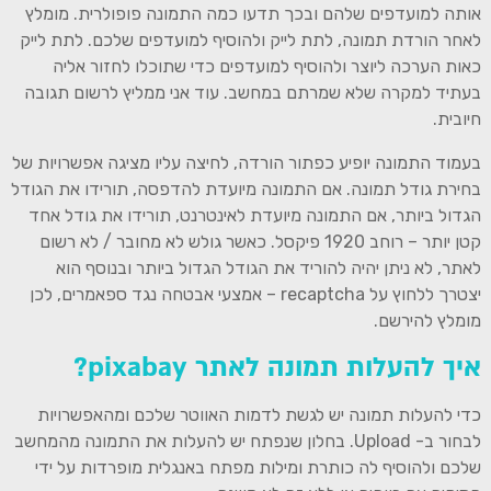
אותה למועדפים שלהם ובכך תדעו כמה התמונה פופולרית. מומלץ
לאחר הורדת תמונה, לתת לייק ולהוסיף למועדפים שלכם. לתת לייק
כאות הערכה ליוצר ולהוסיף למועדפים כדי שתוכלו לחזור אליה
בעתיד למקרה שלא שמרתם במחשב. עוד אני ממליץ לרשום תגובה
חיובית.
בעמוד התמונה יופיע כפתור הורדה, לחיצה עליו מציגה אפשרויות של
בחירת גודל תמונה. אם התמונה מיועדת להדפסה, תורידו את הגודל
הגדול ביותר, אם התמונה מיועדת לאינטרנט, תורידו את גודל אחד
קטן יותר – רוחב 1920 פיקסל. כאשר גולש לא מחובר / לא רשום
לאתר, לא ניתן יהיה להוריד את הגודל הגדול ביותר ובנוסף הוא
יצטרך ללחוץ על recaptcha – אמצעי אבטחה נגד ספאמרים, לכן
מומלץ להירשם.
איך להעלות תמונה לאתר pixabay?
כדי להעלות תמונה יש לגשת לדמות האווטר שלכם ומהאפשרויות
לבחור ב- Upload. בחלון שנפתח יש להעלות את התמונה מהמחשב
שלכם ולהוסיף לה כותרת ומילות מפתח באנגלית מופרדות על ידי