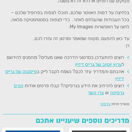
פסיקים עם רווחים או ללא זה לא משנה.
בלחיצה על דמות האווטר שלכם, תוכלו לצפות בפרופיל שלכם –
בכל העבודות שהעלתם לאתר. כדי לצפות בסטטיסטיקה מלאה,
לחצו על האפשרות My Images.
עד כאן להפעם, מקווה שמאמר וסרטון זה עזרו לכם,
רן
רוצים להתעדכן בסרטוני הדרכה שאנו מעלים? מוזמנים להירשם
ל
ערוץ יוטיוב של גרייס דיזיין
אהבתם והמדריך עזר לכם? נשמח לקבל לייק ב
פייסבוק של גרייס
דיזיין
רוצים להרחיב את הידע בגרפיקה? קבלו פרטים אודות
קורס
גרפיקה
או
צרו קשר
משוייך תחת:
כל מיני
מדריכים נוספים שיעניינו אתכם