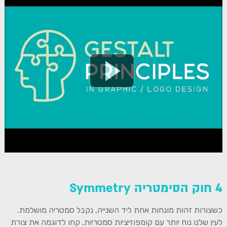
4 חוק הסימטריה Symmetry
כשצורות זהות מונחות אחת ליד השנייה, נקבל סמטריה מושלמת.
לעין שלנו נוח יותר עם קומפוזיציות סמטריות, קחו לדוגמה את צורת