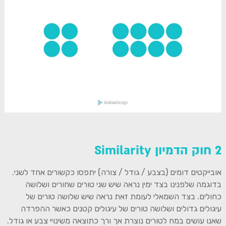
2 חוק הדמיון Similarity
אובייקטים דומים (בצבע / גודל / צורה) יתפסו כקשורים אחד לשני.
בדוגמה שלפנינו בצד ימין נראה שיש שני טורים שחורים ושלושה
כחולים. בצד השמאלי לעומת זאת נראה שיש שלושה טורים של
עיגולים גדולים ושלושה טורים של עיגולים קטנים כאשר ההפרדה
שאנו עושים במח לטורים נוצרת אך ורך כתוצאה משינויי צבע או גודל.