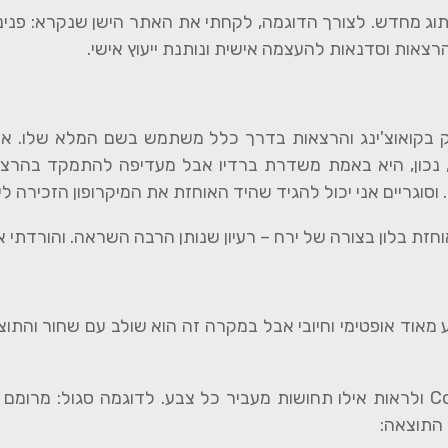
וג מחדש. לצורך הדוגמה, לקחתי את האתר הישן שנקרא: פנינ
רצאות וסדנאות להעצמה אישית ונותנת ייעוץ אישי.
בקואוצ'ינג והרצאות בדרך כלל משתמש בשם המלא שלו. אז ה
 נכון, היא באמת משדרת ברדיו אבל מעדיפה להתמקד בהרצאות 
 וסוגריים אני יכול להגיד שהיד האוחזת את המיקרופון הזכירה ל
זת בלון בצורה של ירח – רעיון שנותן הרבה השראה. והורדתי א
מאוד אופטימי וחיובי אבל במקרה זה הוא שולב עם שחור והתו
ניתן לרשום בגוגל תמונות Color mood chart ולראות אילו תחושות מעביר כל צבע. לדוג
ו התוצאה: