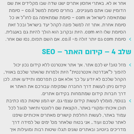
אחר או לא. באתרי אחסון אתרים ישנו שדה שבו מקלידים את שם
הדומיין שבו אתם מעוניינים, בוחרים סיומת למשל co.il – סיומת
שמתאימה לישראל או com – סיומת שמתאימה גם לחו"ל או כל
סיומת אחרת. אתר זה למשל פונה לקהל יעד בישראל ובכל זאת
הסיומת שלו היא com. היות ובקרוב הוא הולך להיות גם באנגלית.
סיומת com גם יותר זולה מ- co.il. אם השם תפוס, נסו שם אחר.
שלב 4 – קידום האתר – SEO
מזל טוב! יש לכם אתר. אך אתר אינטרנט ללא קידום נכון יכול
להפוך ל"אנדרטה אינטרנטית" היות ולמרות שהאתר שלכם באוויר,
הקהל שלכם לא יודע על כך אלא אם כן תפרסמו ותיידעו אותו. לכן
קידום ניתן לעשות דרך החברה שמקימה עבורכם את האתר או
דרך חברות קידום שמתמחות בקידום אתרים.
בנוסף, מומלץ לעשות קידום עצמי גם. יש המון שיטות כמו כתיבת
תוכן איכותי ומקורי באתר, הקצאת שם רלוונטי ותיאור לגוגל לכל
עמוד באתר, לעשות החלפת קישורים מאתרים איכותיים שיפנו
לאתר שלכם ועוד.. אני בטוח שלאחר מס' ימים של למידה דרך
מדריכים ביוטיוב ובאתרים שונים תגלו שיטות רבות ומועילות איך