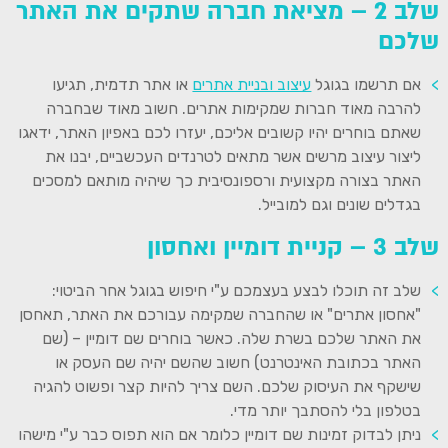
שלב 2 – מציאת חברה שתקים את האתר
שלכם
אם תרשמו בגוגל
עיצוב ובניית אתרים
או אתר תדמית, תגיעו
להרבה מאוד חברות שמקימות אתרים. חשוב מאוד שבחברה
שאתם בוחרים יהיו קשובים אליכם, יעזרו לכם באפיון האתר, ידאגו
ליצור עיצוב מרשים אשר מתאים לטרנדים העכשביים, יבנו את
האתר בצורה מקצועית ורספונסיבית כך שיהיה מותאם למסכים
בגדלים שונים וגם למובייל.
שלב 3 – קניית דומיין ואחסון
שלב זה תוכלו לבצע בעצמכם ע"י חיפוש בגוגל אחר הביטוי:
"אחסון אתרים" או שהחברה שמקימה עבורכם את האתר, תאחסן
את האתר שלכם בשרת שלה. כאשר בוחרים שם דומיין – (שם
האתר בכתובת האינטרנט) חשוב שהשם יהיה שם העסק או
שישקף את העיסוק שלכם. השם צריך להיות קצר ופשוט להגיה
בטלפון בלי להסתבך יותר מדי.
ניתן לבדוק זמינות שם דומיין כלומר אם הוא תפוס כבר ע"י מישהו