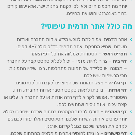
יותר מתוחכמים היום ולא ילכו לקנות בחנות ישר, אלא יעשו קודם
ברור באינטרנט והשוואת מחירים.
מה כולל אתר תדמית טיפוסי?
אתר תדמית אמור לתת לגולש מידע אודות החברה ואודות
השרות שהיא מספקת. אתר תדמית בד"כ כולל 4-7 דפים:
תפריט ראשי
– קטגוריות שמלווה את כל דפי האתר
דף בית
– צריך להיות מזמין – יכול לכלול טקסט קצר על החברה
+ תמונה או סליידר של תמונות מתחלפות. רצוי שיהיו התמונות
הכי מרשימות שיש לכם.
דף גלריה
– מציג תמונות של המוצרים / עבודות / סרטונים.
דף אודות
– בו ניתן לראות טקסט הסבר אודות החברה, חזון,
היסטוריה. אפשר לקרוא לדף הזה אודות או על החברה או עלינו או
קצת עלינו. איזה ניסוח שמתאים לכם.
דף מאמרים
– תוכלו לכתוב טקסטים בתחום שלכם שיסבירו לגולש
יותר פרטים אודות השרות שלכם. הטקסטים האלו יעזרו לכם גם
לקדם את האתר שלכם בגוגל קידום אורגני.
דף קישורים
– בו ניתן להוסיף אתרים מומלצים מהתחום שלכם.