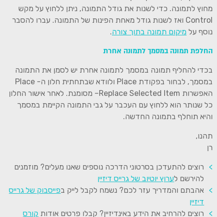
מחוץ לתמונה. כדי לשנות את גודל התמונה, ניתן ללחוץ על מקש
Control ואז לשנות גודל מאחת הפינות של התמונה. עברו להסבר
נוסף על
מיקום תמונה בתוך צורה
.
החלפת תמונה במסמך לתמונה אחרת
בכדי להחליף תמונה במסמך לתמונה אחרת יש לסמן את התמונה
במסמך, לבחור בפקודת Place ולוודא שבתחתית חלון ה- Place
האפשרות Replace Selected Item– מסומנת. לאחר אישור החלון
כל שנותר הוא ללחוץ עם העכבר על גבי התמונה הקיימת במסמך
והיא תוחלף בתמונה החדשה.
תהנו,
רן
רוצים להתעדכן בסרטוני הדרכה נוספים שאנו מעלים? מוזמנים
להירשם ל
ערוץ יוטיוב של גרייס דיזיין
אהבתם והמדריך עזר לכם? נשמח לקבל לייק ב
פייסבוק של גרייס
דיזיין
רוצים להרחיב את הידע באינדיזיין? קבלו פרטים אודות
קורס