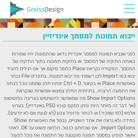
ייבוא תמונות למסמך אינדיזיין
לפני שנביא תמונות למסמך אינדזיין נדאג שהתמונות יהיו שמורות
באותה התיקיה של המסמך או בתיקית תמונות בתוך התיקיה של
המסמך. הפקודה נקראת Place כלומר מיקום אך אנו רגילים להגיד
יבוא כמו Import לכן רשמתי פה יבוא תמונות. בתפריט File נבחר
באפשרות Place או בקיצור Ctrl + D יפתח חלון שממנו נוכל לבחור
את התמונה הרצויה. בתחתית החלון צמצאו אפשרות שנקראת
Show Import Options מה שמאפשר להשתמש בצריבה בפוטושופ
(אך דבר זה מיותר היות וניתן למקם קובץ PSD באינדזיין), בערוץ
אלפא (למי שמכיר) או לבחור פרופיל צבע (לא לגעת אם לא יודעים).
במידה ולא נרצה את אחד השינויים, נבטל את האפשרות Show
Import Options. אם שכחתם לבטל, תלחצו פשוט על OK. לאחר
אישור תופיע במסמך תמונה מוקטנת של התמונה ואז נוכל לפעול