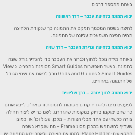
באחת ממספר דרכים:
יבוא תמונה בלחיצת עכבר – דרך ראשונה
לחיצה בשטח המסמך תמקם את התמונה כך שנקודת הלחיצה
תהיה הפינה השמאלית עליונה של התמונה.
יבוא תמונה בלחיצה וגרירת העכבר – דרך שניה
באותה מידה נוכל ללחוץ ולגרור את העכבר כדי להגדיר גודל שונה
לתמונה. כאשר האפשרות Smart Guides מסומנת בתפריט View >
Grids and Guides > Smart Guides נוכל לראות את שינוי הגודל
של התמונה באחוזים.
יבוא תמונה לתוך צורה – דרך שלישית
לפעמים נרצה להגדיר קודם מקומות לתמונות ורק אח"כ לייבא אותם
כך שהם ימוקמו בדיוק במקומות שהגדרנו. לשם כך יש ליצור תחילה
צורה כלשהי עם אחד מכלי הצורות – מלבן, עיגול וכו' או, כמובן
שעדיף להשתמש במלבן מסוג Frame – מה שנקרא בשפה
המקצועית: Place Holder, לסמן את הצורה, ולאחר יבוא התמונה יש