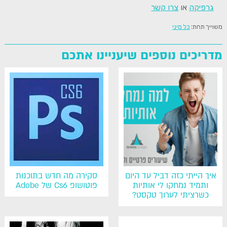
גרפיקה
או
צרו קשר
משוייך תחת:
כל מיני
מדריכים נוספים שיעניינו אתכם
איך הייתי כזה דביל עד היום
סקירה מה חדש בתוכנות
ותמיד נמחקו לי אותיות
פוטושופ Cs6 של Adobe
כשרציתי לערוך טקסט?