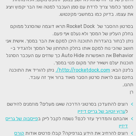
למסך כלומר צריך לרדת עם סמן העכבר למטה ואז הבר יקפוץ ויציג
את עצמו. בדיוק כמו במחשבי מקינטוש.
בסרטון ההסבר של Rocket Dock תראו דוגמה שהסרגל ממוקם
בחלק העליון של המסך ולא נעלם אף פעם.
ניתן לבחור בהגדרות התוכנה היכן למקם את הבר במסך. אישית אני
חושב שהכי נוח למקם אותו בחלק התחתון של המסך ולהגדיר ב-
Behavior את האפשרות Auto Hide כך שזזים עם העכבר הסרגל
תוכנות יעלם וישאיר יותר מקום פנוי במסך.
בלינק הבא:
http://rocketdock.com/
ניתן להוריד את התוכנה
בחינם וגם לראות סרטון הסבר מאוד ברור איך זה עובד.
תהנו,
רן
רוצים להתעדכן בסרטוני הדרכה שאנו מעלים? מוזמנים להירשם
ל
ערוץ יוטיוב של גרייס דיזיין
אהבתם והמדריך עזר לכם? נשמח לקבל לייק ב
פייסבוק של גרייס
דיזיין
רוצים להרחיב את הידע בגרפיקה? קבלו פרטים אודות
קורס