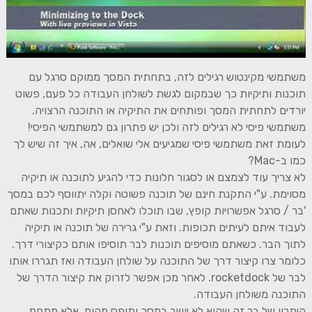
משתמשי מקינטוש רגילים לזה, בתחתית המסך ממוקם סרגל עם
תוכנות ותיקיות כך שבמקום לגשת לשולחן העבודה כל פעם, פשוט
יורדים לתחתית המסך ופותחים את התיקיה או התוכנה הרצויה.
משתמשי פיסי לא רגילים לזה ולכן יש פתרון גם למשתמשי הפיסי!
לעומת זאת משתמשי פיסי שמגיעים אלי שואלים, אה, איך זה שיש לך
כמו ב-Mac?
לא צריך עוד לצמצם או לסגור חלונות כדי להגיע לתוכנה או תיקיה
מסוימת. ע"י התקנת חינם של תוכנה פשוטה וקלה יתווסף לכם במסך
'בר / סרגל אפשרויות קופץ, שבו תוכלו לאחסן תיקיות ותכנות שאתם
לעבוד איתם לעיתים תכופות. וזאת ע"י גרירה של תוכנה או תיקיה
לתוך הבר. כשאתם מוסיפים תוכנות לבר תוסיפו אותם כקיצורי דרך.
כלומר צרו קיצור דרך של התוכנה על שולחן העבודה ואז תגררו אותו
לבר של rocketdock. לאחר מכן אפשר לזרוק את קיצור הדרך של
התוכנה משולחן העבודה.
היתרון של בר זה שהוא לא יושב במסך ותופס מקום, אלא מתחת