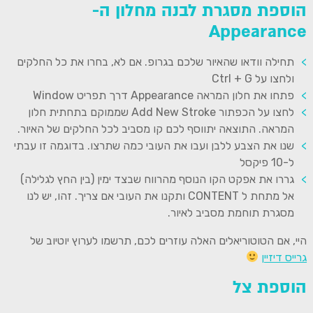
הוספת מסגרת לבנה מחלון ה-
Appearance
תחילה וודאו שהאיור שלכם בגרופ. אם לא, בחרו את כל החלקים
ולחצו על Ctrl + G
פתחו את חלון המראה Appearance דרך תפריט Window
לחצו על הכפתור Add New Stroke שממוקם בתחתית חלון
המראה. התוצאה יתווסף לכם קו מסביב לכל החלקים של האיור.
שנו את הצבע ללבן ועבו את העובי כמה שתרצו. בדוגמה זו עבתי
ל-10 פיקסל
גררו את אפקט הקו הנוסף מהרווח שבצד ימין (בין החץ לגלילה)
אל מתחת ל CONTENT ותקנו את העובי אם צריך. זהו, יש לנו
מסגרת תוחמת מסביב לאיור.
היי, אם הטוטוריאלים האלה עוזרים לכם, תרשמו לערוץ יוטיוב של
גרייס דיזיין
הוספת צל