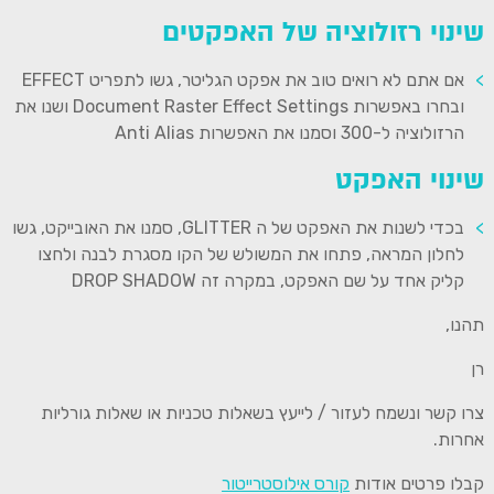
שינוי רזולוציה של האפקטים
אם אתם לא רואים טוב את אפקט הגליטר, גשו לתפריט EFFECT
ובחרו באפשרות Document Raster Effect Settings ושנו את
הרזולוציה ל-300 וסמנו את האפשרות Anti Alias
שינוי האפקט
בכדי לשנות את האפקט של ה GLITTER, סמנו את האובייקט, גשו
לחלון המראה, פתחו את המשולש של הקו מסגרת לבנה ולחצו
קליק אחד על שם האפקט, במקרה זה DROP SHADOW
תהנו,
רן
צרו קשר ונשמח לעזור / לייעץ בשאלות טכניות או שאלות גורליות
אחרות.
קבלו פרטים אודות
קורס אילוסטרייטור