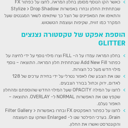
כאשר הקו הנוסף מסומן בחלון המראה, לחצו על כפתור FX
שבתחתית החלון ובחרו באפשרות Stylize > Drop Shadow
והתאימו את המאפיינים של הצל כך שיתאימו לשאר המגנטים שעל
המקרר כמו זווית, שקיפות ועוצמת הטשטוש.
הוספת אפקט של טקסטורה נצנצים
GLITTER
בחלון המראה עמדו על ה- FILL וצרו מילוי נוסף על ידי לחיצה על
כפתור Add New Fill שבתחתית חלון המראה. התוצאה – נוסף
מילוי חדש מעל כל הצורות.
שנו את הצבע שלו לאפור נטרלי על ידי בחירת ערכים של 128
לאדום, ירוק וכחול בבורר הצבעים.
לחצו על המילה OPACITY שעל המילוי החדש שהוספתם ומהחלון
שקפץ שנו את האפשרות NORMAL ל- OVERLAY. התוצאה –
האפור נעלם.
לחצו על כפתור האפקטים FX ובחרו באפשרות Filter Gallery >
Grain. בערכי הפילטר שנו ל- Enlarged ושחקו עם העוצמה
והקונטרסט ואשרו את החלון.