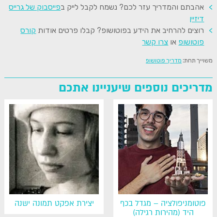
אהבתם והמדריך עזר לכם? נשמח לקבל לייק ב
פייסבוק של גרייס
דיזיין
רוצים להרחיב את הידע בפוטושופ? קבלו פרטים אודות
קורס
פוטושופ
או
צרו קשר
משוייך תחת:
מדריך פוטושופ
מדריכים נוספים שיעניינו אתכם
פוטומניפולציה – מגדל בכף
יצירת אפקט תמונה ישנה
היד (מהירות רגילה)