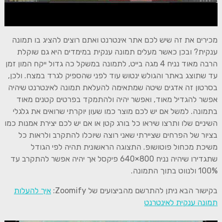
מכירים את זה שיש לכם אתר אינטרנט ואתם רוצים להציג בו תמונה
ענקית? ובכן כאשר מעלים תמונה ענקית במימדים היא גם שוקלת
הרבה מאוד נניח 4 מגה בייט, לתמונה במשקל כה גדול ייקח המון זמן
עד שתוצג באתר והגולש ינטוש עוד לפני שהספיק לגרד במצח. ולכן,
בסרטון זה אדגים שיטה שמתאימה להעלאת תמונה לאינטרנט
שיהיה
אפשר להגדיל מאוד, ואפשר יהיה ולהתמקד
בפרטים קטנים מאוד
בתמונה. למשל אם יש לכם מוצר כמו שעון יוקרתי שרואים את גלגלי
השיניים שלו ותרצו שיראו כל בורג קטן או אם יש לכם יצירת אמנות כמו
בציור של הפרחים שציירתי שאני רוצה שיוכלו להתקרב ולראות כל
משיכת מכחול פוטושופ. התצוגה הראשונית תהיה לפי הגודל
שתגדירו שיהיה נניח 800×640 פיקסל אך יהיה אפשר להתקרב עד
100% ולנווט בתוך התמונה.
בקישור הבא ניתן להתרשם מהביצועים של Zoomify:
איך להעלות
תמונה ענקית לאינטרנט