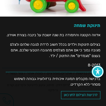
תינוקת שמחה
אדווה הקטנה והחמודה בת שנה יושבת על בינבה בצורת אווירון.
בצילום תינוקות וילדים בכלל חשוב לרדת לגובה שלהם ולצלם
מגובה נמוך כי אם אתם מצלמים מהגובה הטבעי שלכם, אתם
בעצם "מגמדים" את התינוק / ילד.
8-2013
הצהרת נגישות
אתרים מומלצים
מפת אתר
צור קשר
ברכישה מקבלים תמונה איכותית ברזולוציה גבוהה לשימוש
קישורים של גרייס דיזיין
מסחרי ללא הקרדיט.
כל הזכויות שמורות © גרייס דיזיין - מיתוג, עיצוב לדיגיטל ולפרינט, קורס
גרפיקה
לרכישת הצילום לחץ כאן