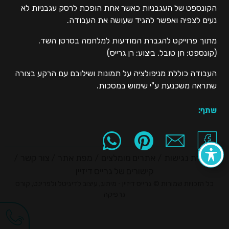
הקונספט של העגבניות כאשר אחת הופכת לרסק עגבניות לא
נעים לצפיה ואפשר להגיד שעושה את העבודה.
מתוך פרוייקט להגברת המודעות למלחמה בסרטן השד.
(קונספט: חן טובל, ביצוע: רן גרייס)
העבודה כוללת מניפולציה על תמונות ושילובם עם הרקע בצורה
שתראה משכנעת ע"י שימוש במסכות.
שתף:
הצהרת נגישות
אתרים מומלצים
מפת אתר
צור קשר
קישורים של גרייס דיזיין
כל הזכויות שמורות © גרייס דיזיין - מיתוג, עיצוב לדיגיטל ולפרינט, קורס
גרפיקה