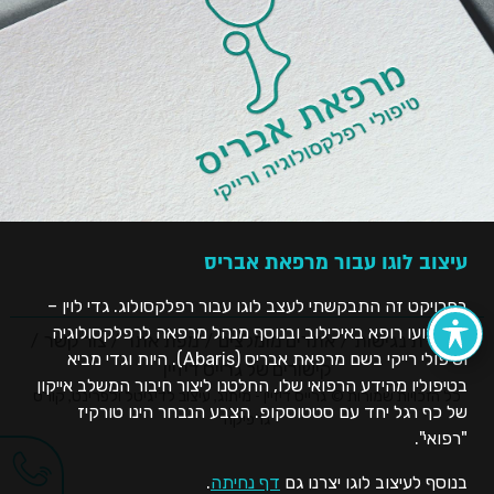
עיצוב לוגו עבור מרפאת אבריס
בפרויקט זה התבקשתי לעצב לוגו עבור רפלקסולוג. גדי לוין –
במקצועו רופא באיכילוב ובנוסף מנהל מרפאה לרפלקסולוגיה
הצהרת נגישות
אתרים מומלצים
מפת אתר
צור קשר
וטיפולי רייקי בשם מרפאת אבריס (Abaris). היות וגדי מביא
קישורים של גרייס דיזיין
בטיפוליו מהידע הרפואי שלו, החלטנו ליצור חיבור המשלב אייקון
כל הזכויות שמורות © גרייס דיזיין - מיתוג, עיצוב לדיגיטל ולפרינט, קורס
של כף רגל יחד עם סטטוסקופ. הצבע הנבחר הינו טורקיז
גרפיקה
"רפואי".
בנוסף לעיצוב לוגו יצרנו גם
דף נחיתה
.