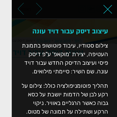
ראשי
אודות
עיצוב דיסק עבור דויד עונה
ראשי
>
מיתוג ועיצוב
>
עיצוב גרפי
>
עיצוב דיסק עבור דויד עו
צילום סטודיו, עיבוד פוטושופ בתמונת
עיצוב דיסק עבור דויד עונ
העטיפה, יצירת 'מוקאפ' ע"פ דיסק
פיסי ועיצוב הדיסק החדש עבור דויד
עונה. שם השיר: סיימתי מילואים.
תהליך פוטומניפולציה כולל: צילום על
רקע לבן של הדמות יושבת על כסא
גבוה כאשר הרגליים באוויר. ניקוי
הרקע ושתילה על תמונה של מטוס.