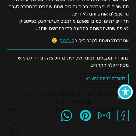
מה שכיף כשמצלמים פרות וסוסים שהם אוהבים להסתכל לעבר
מי שמצלם אותם והם לא זזים.
תהיו יצירתיים וכמובן שאתם מוזמנים לשתף לינק בפייסבוק
לאיפה שהשתמשתם בתמונה כדי להרשים אותנו.
אהבתם? נשמח לקבל לייק ב
פייסבוק
בהורדה מקבלים תמונה איכותית ברזולוציה גבוהה לשימוש
מסחרי ללא הקרדיט.
להורדה בחינם לחץ כאן
הצהרת נגישות
אתרים מומלצים
מפת אתר
צור קשר
שתף:
קישורים של גרייס דיזיין
כל הזכויות שמורות © גרייס דיזיין - מיתוג, עיצוב לדיגיטל ולפרינט, קורס
גרפיקה