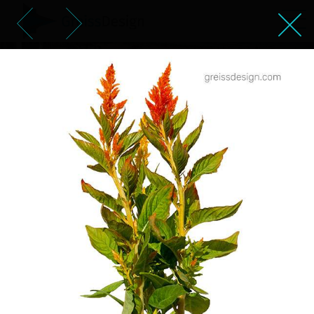
צמח ירוק בעציץ ירוק