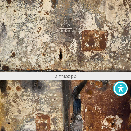
טקסטורה 2
הצהרת נגישות
אתרים מומלצים
מפת אתר
צור קשר
קישורים של גרייס דיזיין
כל הזכויות שמורות © גרייס דיזיין - מיתוג, עיצוב לדיגיטל ולפרינט, קורס
גרפיקה