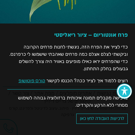
פרח אונטוריום – ציור ריאליסטי
כדי לצייר את הפרח הזה, ניגשתי לחנות פרחים הקרובה
וביקשתי לצלם אצלם כמה פרחים שאהבתי שישמשו לי כרפרנס.
כדי שהפרחים יראו כאילו מופיעים באוויר היה צורך להשלים
גבעולים בחלק התחתון.
רוצים ללמוד איך לצייר ככה? הכנסו לקישור
קורס פוטושופ
הצהרת נגישות
אתרים מומלצים
מפת אתר
צור קשר
ברכישה מקבלים תמונה איכותית ברזולוציה גבוהה לשימוש
קישורים של גרייס דיזיין
מסחרי ללא הרקע והקרדיט.
כל הזכויות שמורות © גרייס דיזיין - מיתוג, עיצוב לדיגיטל ולפרינט, קורס
גרפיקה
לרכישת העבודה לחץ כאן