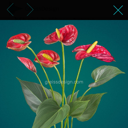
פרח אונטוריום – ציור ריאליסטי