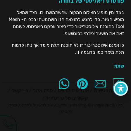
פורטרט ריאליסטי של בחורה
בצד ימין מופיע הצילום המקורי שהשתמשתי בו. בצד שמאל
מופיע הציור. כדי להגיע לתוצאה הזו השתמשתי בכלי ה- Mesh
Tool בתוכנת אילוסטרייטור כדי ליצור אפקט ריאליסטי. לעומת
זאת את השיער ציירתי בפוטושופ.
כן אמנם אילוסטרייטור זו לא תוכנת תלת מימד אך ניתן לדמות
תלת מימד כמו בדוגמה זו.
שתף:
הצהרת נגישות
אתרים מומלצים
מפת אתר
צור קשר
קישורים של גרייס דיזיין
כל הזכויות שמורות © גרייס דיזיין - מיתוג, עיצוב לדיגיטל ולפרינט, קורס
גרפיקה