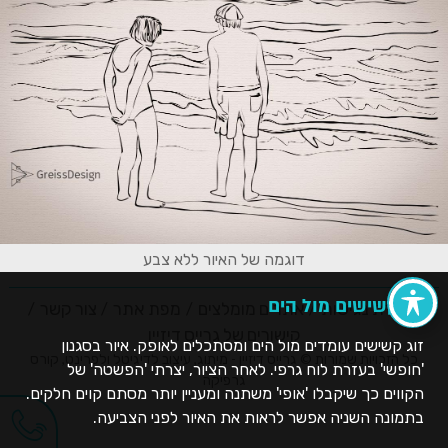
דוגמה של האיור ללא צבע
זוג קשישים מול הים
הצהרת נגישות
אתרים מומלצים
מפת אתר
צור קשר
קישורים של גרייס דיזיין
זוג קשישים עומדים מול הים ומסתכלים לאופק. איור בסגנון
כל הזכויות שמורות © גרייס דיזיין - מיתוג, עיצוב לדיגיטל ולפרינט, קורס
'חופשי' בעזרת לוח גרפי. לאחר הציור, יצרתי 'הפשטה' של
גרפיקה
הקווים כך שיקבלו 'אופי' משתנה ומעניין יותר מסתם קוים חלקים.
בתמונה השניה אפשר לראות את האיור לפני הצביעה.