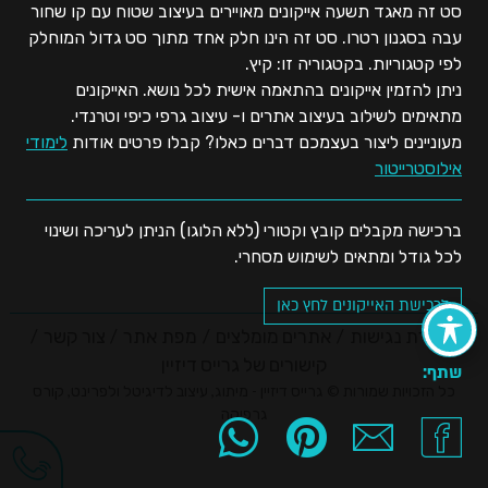
סט זה מאגד תשעה אייקונים מאויירים בעיצוב שטוח עם קו שחור
עבה בסגנון רטרו. סט זה הינו חלק אחד מתוך סט גדול המוחלק
לפי קטגוריות. בקטגוריה זו: קיץ.
ניתן להזמין אייקונים בהתאמה אישית לכל נושא. האייקונים
מתאימים לשילוב בעיצוב אתרים ו- עיצוב גרפי כיפי וטרנדי.
מעוניינים ליצור בעצמכם דברים כאלו? קבלו פרטים אודות
לימודי
אילוסטרייטור
ברכישה מקבלים קובץ וקטורי (ללא הלוגו) הניתן לעריכה ושינוי
לכל גודל ומתאים לשימוש מסחרי.
לרכישת האייקונים לחץ כאן
הצהרת נגישות
אתרים מומלצים
מפת אתר
צור קשר
קישורים של גרייס דיזיין
שתף:
כל הזכויות שמורות © גרייס דיזיין - מיתוג, עיצוב לדיגיטל ולפרינט, קורס
גרפיקה